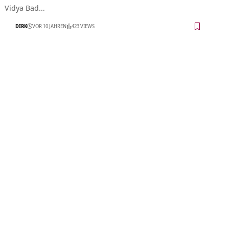
Vidya Bad…
DIRK
VOR 10 JAHREN
423 VIEWS