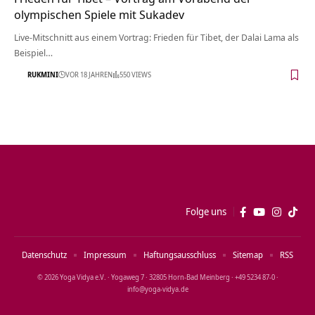
olympischen Spiele mit Sukadev
Live-Mitschnitt aus einem Vortrag: Frieden für Tibet, der Dalai Lama als
Beispiel…
RUKMINI
VOR 18 JAHREN
550 VIEWS
Folge uns
Datenschutz
Impressum
Haftungsausschluss
Sitemap
RSS
© 2026 Yoga Vidya e.V. · Yogaweg 7 · 32805 Horn‑Bad Meinberg · +49 5234 87‑0 ·
info@yoga‑vidya.de