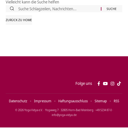
Vielleicht kann die Suche helfen
Suche
nach:
ZURÜCK ZU HOME
Folge uns
Datenschutz
Impressum
Haftungsausschluss
Sitemap
RSS
© 2026 Yoga Vidya e.V. · Yogaweg 7 · 32805 Horn‑Bad Meinberg · +49 5234 87‑0 ·
info@yoga‑vidya.de