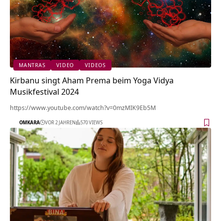
MANTRAS
VIDEO
VIDEOS
Kirbanu singt Aham Prema beim Yoga Vidya
Musikfestival 2024
https://www.youtube.com/watch?v=0mzMIK9Eb5M
OMKARA
VOR 2 JAHREN
570 VIEWS