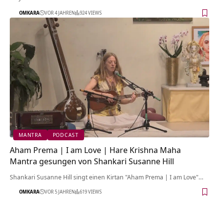
OMKARA
VOR 4 JAHREN
924 VIEWS
MANTRA
PODCAST
Aham Prema | I am Love | Hare Krishna Maha
Mantra gesungen von Shankari Susanne Hill
Shankari Susanne Hill singt einen Kirtan "Aham Prema | I am Love"…
OMKARA
VOR 5 JAHREN
619 VIEWS