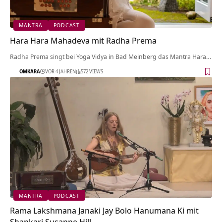
MANTRA
PODCAST
Hara Hara Mahadeva mit Radha Prema
Radha Prema singt bei Yoga Vidya in Bad Meinberg das Mantra Hara…
OMKARA
VOR 4 JAHREN
572 VIEWS
MANTRA
PODCAST
Rama Lakshmana Janaki Jay Bolo Hanumana Ki mit
Shankari Susanne Hill