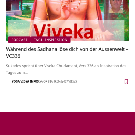
PODCAST
TÄGL. INSPIRATION
Während des Sadhana löse dich von der Aussenwelt –
VC336
Sukadev spricht über Viveka Chudamani, Vers 336 als Inspiration des
Tages zum…
YOGA VIDYA INFOS
VOR 8 JAHREN
467 VIEWS