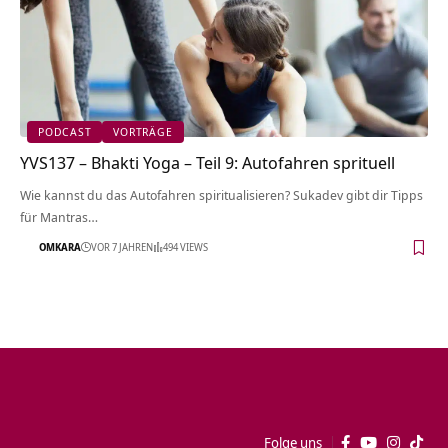
PODCAST
VORTRÄGE
YVS137 – Bhakti Yoga – Teil 9: Autofahren sprituell
Wie kannst du das Autofahren spiritualisieren? Sukadev gibt dir Tipps
für Mantras…
OMKARA
VOR 7 JAHREN
494 VIEWS
Folge uns