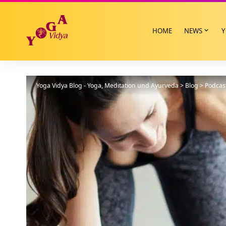
HOME
NEWS
Y
Yoga Vidya Blog - Yoga, Meditation und Ayurveda
>
Blog
>
Podcas