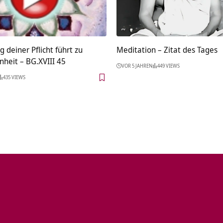
g deiner Pflicht führt zu
Meditation – Zitat des Tages
heit – BG.XVIII 45
VOR 5 JAHREN
449 VIEWS
435 VIEWS