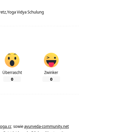
retz
Yoga Vidya Schulung
Überrascht
Zwinker
0
0
yoga.cc
sowie
ayurveda-community.net