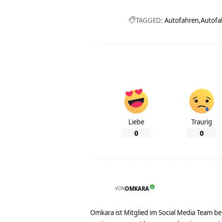
TAGGED:
Autofahren
Autofah
Liebe
Traurig
0
0
VON
OMKARA
Omkara ist Mitglied im Social Media Team b