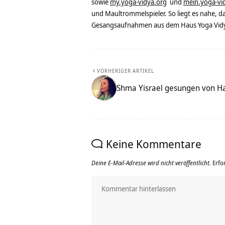
sowie
my.yoga-vidya.org
und
mein.yoga-vi
und Maultrommelspieler. So liegt es nahe, 
Gesangsaufnahmen aus dem Haus Yoga Vidya
VORHERIGER ARTIKEL
Shma Yisrael gesungen von H
Keine Kommentare
Deine E-Mail-Adresse wird nicht veröffentlicht.
Erfo