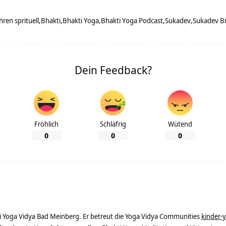
ren sprituell
Bhakti
Bhakti Yoga
Bhakti Yoga Podcast
Sukadev
Sukadev B
Dein Feedback?
Fröhlich
Schläfrig
Wütend
0
0
0
ei Yoga Vidya Bad Meinberg. Er betreut die Yoga Vidya Communities
kinder-