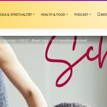
OGA & SPIRITUALITÄT
HEALTH & FOOD
PODCAST
MEI
t
>
Vorträge
>
YVS137 – Bhakti Yoga – Teil 9: Autofahren sprituell