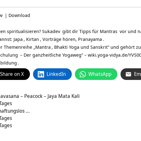
ow
|
Download
en spiritualisieren?
Sukadev
gibt dir Tipps für
Mantras
vor und n
annst:
Japa
,
Kirtan
, Vorträge hören,
Pranayama
.
er Themenreihe „
Mantra
, Bhakti Yoga und Sanskrit“ und gehört z
Schulung
– Der ganzheitliche Yogaweg“ –
wiki.yoga-vidya.de/YVS0
sbildung
.
Share on X
LinkedIn
WhatsApp
Em
avasana – Peacock – Jaya Mata Kali
 Tages
haftungslos …
 Tages
 Tages