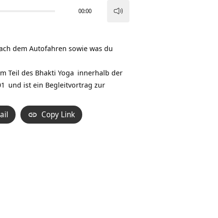
00:00
Pfeiltasten
Hoch/Runter
benutzen,
ach dem Autofahren sowie was du
um
die
um Teil des
Bhakti Yoga
innerhalb der
Lautstärke
01
und ist ein Begleitvortrag zur
zu
regeln.
ail
Copy Link