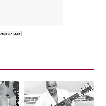
tive: