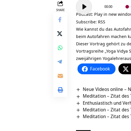
Audio-
00:00
Player
SHARE
Podcast:
Play in new wind
Subscribe:
RSS
Wie kannst du das Autofahr
beim Autofahren machen k
Dieser Vortrag gehört zu d
Vortragsreihe „
Yoga Vidya 
zweijährigen
Yogalehrerau
Facebook
Neue Videos online – N
Meditation – Zitat des
Enthusiastisch und Ver
Meditation – Zitat des
Meditation – Zitat des