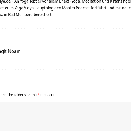
dya.de
- An Yoga liebt er vor allem Bhakti-Yoga, Meditation und Kirtansingen
dass er im Yoga Vidya Hauptblog den Mantra Podcast fortführt und mit neue
 in Bad Meinberg bereichert.
agit Noam
rderliche Felder sind mit
*
markiert.