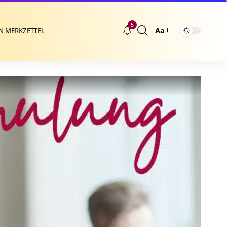
5
Aa
N MERKZETTEL
Größenänderung