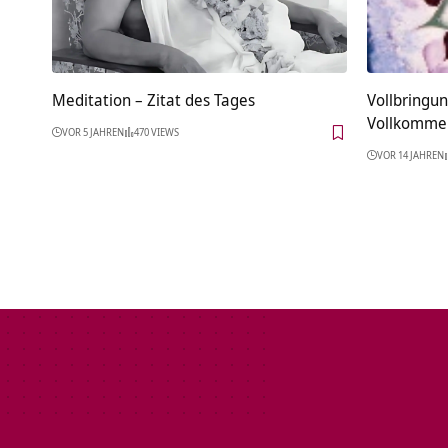
Meditation – Zitat des Tages
Vollbringun
Vollkommen
VOR 5 JAHREN
470 VIEWS
VOR 14 JAHREN