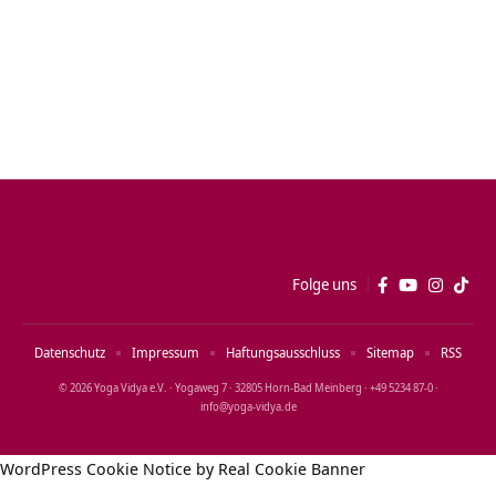
Folge uns
Datenschutz
Impressum
Haftungsausschluss
Sitemap
RSS
© 2026 Yoga Vidya e.V. · Yogaweg 7 · 32805 Horn‑Bad Meinberg · +49 5234 87‑0 ·
info@yoga‑vidya.de
WordPress Cookie Notice by Real Cookie Banner