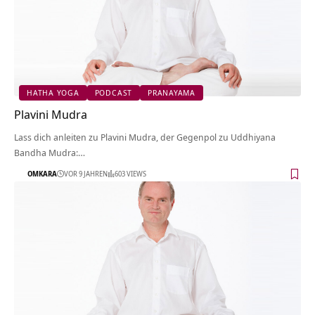
HATHA YOGA
PODCAST
PRANAYAMA
Plavini Mudra
Lass dich anleiten zu Plavini Mudra, der Gegenpol zu Uddhiyana
Bandha Mudra:…
OMKARA
VOR 9 JAHREN
603 VIEWS