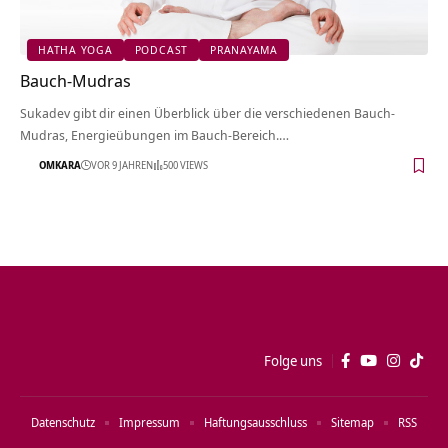
HATHA YOGA
PODCAST
PRANAYAMA
Bauch-Mudras
Sukadev gibt dir einen Überblick über die verschiedenen Bauch-
Mudras, Energieübungen im Bauch-Bereich.…
OMKARA
VOR 9 JAHREN
500 VIEWS
Folge uns
Datenschutz
Impressum
Haftungsausschluss
Sitemap
RSS