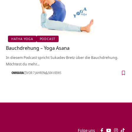
HATHA YOGA
PODCAST
Bauchdrehung – Yoga Asana
In diesem Podcast spricht Sukadev Bretz über die Bauchdrehung.
Möchtest du mehr…
OMKARA
VOR 7 JAHREN
504 VIEWS
Folge uns