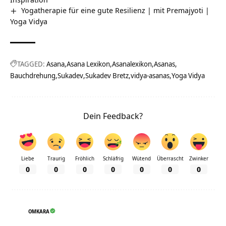
Yogatherapie für eine gute Resilienz | mit Premajyoti |
Yoga Vidya
TAGGED:
Asana
Asana Lexikon
Asanalexikon
Asanas
Bauchdrehung
Sukadev
Sukadev Bretz
vidya-asanas
Yoga Vidya
Dein Feedback?
Liebe
Traurig
Fröhlich
Schläfrig
Wütend
Überrascht
Zwinker
0
0
0
0
0
0
0
OMKARA