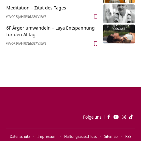
Meditation – Zitat des Tages
VOR 5 JAHREN
350 VIEWS
6F Ärger umwandeln – Laya Entspannung
für den Alltag
VOR 9 JAHREN
387 VIEWS
Folge uns
Datenschutz
Impressum
Haftungsausschluss
Sitemap
RSS