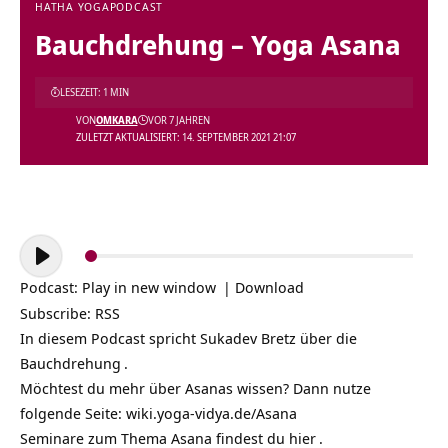
HATHA YOGA
PODCAST
Bauchdrehung – Yoga Asana
LESEZEIT: 1 MIN
VON
OMKARA
VOR 7 JAHREN
ZULETZT AKTUALISIERT: 14. SEPTEMBER 2021 21:07
Audio-
Player
Podcast:
Play in new window
|
Download
Subscribe:
RSS
In diesem Podcast spricht Sukadev Bretz über die
Bauchdrehung
.
Möchtest du mehr über Asanas wissen? Dann nutze
folgende Seite:
wiki.yoga-vidya.de/Asana
Seminare zum Thema Asana findest du
hier
.