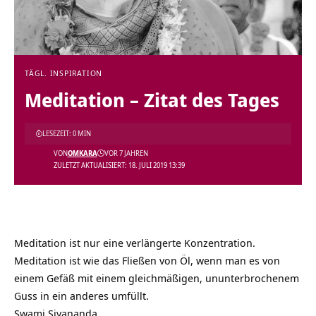
TÄGL. INSPIRATION
Meditation – Zitat des Tages
LESEZEIT: 0 MIN
VON
OMKARA
VOR 7 JAHREN
ZULETZT AKTUALISIERT: 18. JULI 2019 13:39
Meditation ist nur eine verlängerte Konzentration.
Meditation ist wie das Fließen von Öl, wenn man es von
einem Gefäß mit einem gleichmäßigen, ununterbrochenem
Guss in ein anderes umfüllt.
Swami Sivananda