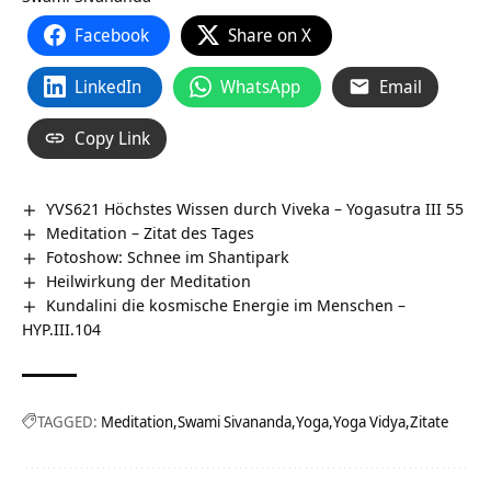
Facebook
Share on X
LinkedIn
WhatsApp
Email
Copy Link
YVS621 Höchstes Wissen durch Viveka – Yogasutra III 55
Meditation – Zitat des Tages
Fotoshow: Schnee im Shantipark
Heilwirkung der Meditation
Kundalini die kosmische Energie im Menschen –
HYP.III.104
TAGGED:
Meditation
Swami Sivananda
Yoga
Yoga Vidya
Zitate