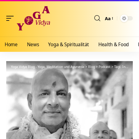
Aa
Größenänderun
Home
News
Yoga & Spiritualität
Health & Food
Yoga Vidya Blog - Yoga, Meditation und Ayurveda
>
Blog
>
Podcast
>
Tägl. Inspiration