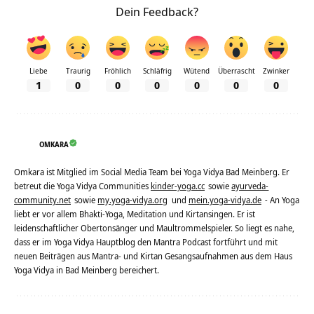
Dein Feedback?
Liebe
Traurig
Fröhlich
Schläfrig
Wütend
Überrascht
Zwinker
1
0
0
0
0
0
0
OMKARA
Omkara ist Mitglied im Social Media Team bei Yoga Vidya Bad Meinberg. Er
betreut die Yoga Vidya Communities
kinder-yoga.cc
sowie
ayurveda-
community.net
sowie
my.yoga-vidya.org
und
mein.yoga-vidya.de
- An Yoga
liebt er vor allem Bhakti-Yoga, Meditation und Kirtansingen. Er ist
leidenschaftlicher Obertonsänger und Maultrommelspieler. So liegt es nahe,
dass er im Yoga Vidya Hauptblog den Mantra Podcast fortführt und mit
neuen Beiträgen aus Mantra- und Kirtan Gesangsaufnahmen aus dem Haus
Yoga Vidya in Bad Meinberg bereichert.