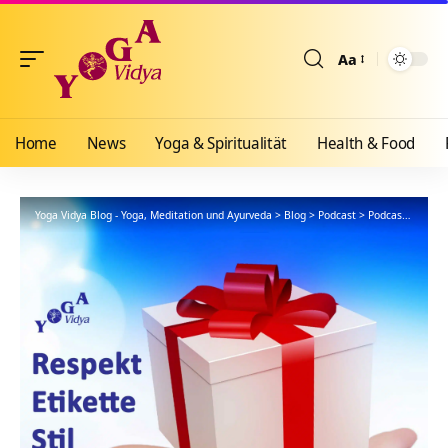
Aa
Größenänderun
Home
News
Yoga & Spiritualität
Health & Food
Yoga Vidya Blog - Yoga, Meditation und Ayurveda
>
Blog
>
Podcast
>
Podcast Kanal: Höflichkeit, Respekt, Etikette, Stil