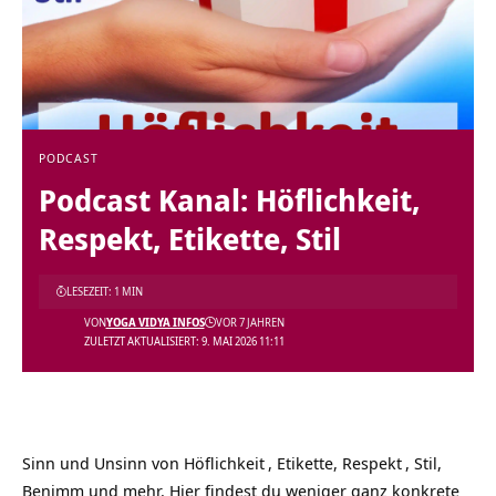
PODCAST
Podcast Kanal: Höflichkeit,
Respekt, Etikette, Stil
LESEZEIT: 1 MIN
VON
YOGA VIDYA INFOS
VOR 7 JAHREN
ZULETZT AKTUALISIERT: 9. MAI 2026 11:11
Sinn und Unsinn von
Höflichkeit
, Etikette,
Respekt
, Stil,
Benimm und mehr. Hier findest du weniger ganz konkrete