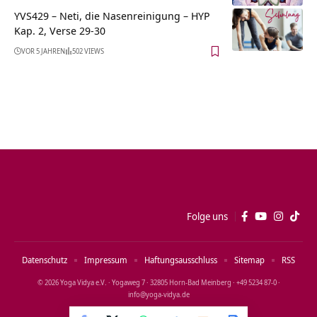
YVS429 – Neti, die Nasenreinigung – HYP
Kap. 2, Verse 29-30
VOR 5 JAHREN
502 VIEWS
Folge uns
Datenschutz
Impressum
Haftungsausschluss
Sitemap
RSS
© 2026 Yoga Vidya e.V. · Yogaweg 7 · 32805 Horn‑Bad Meinberg · +49 5234 87‑0 ·
info@yoga‑vidya.de