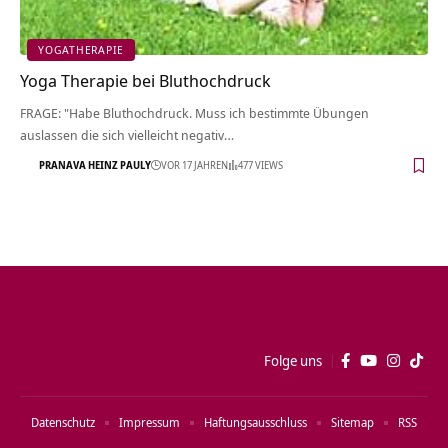
YOGATHERAPIE
Yoga Therapie bei Bluthochdruck
FRAGE: "Habe Bluthochdruck. Muss ich bestimmte Übungen
auslassen die sich vielleicht negativ…
PRANAVA HEINZ PAULY
VOR 17 JAHREN
477 VIEWS
Folge uns
Datenschutz
Impressum
Haftungsausschluss
Sitemap
RSS