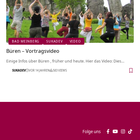
BAD MEINBERG
SUKADEV
VIDEO
Büren‏‎ – Vortragsvideo
Einige Infos über Büren‏‎ , früher und heute. Hier das Video: Dies…
SUKADEV
VOR 14 JAHREN
583 VIEWS
Folge uns