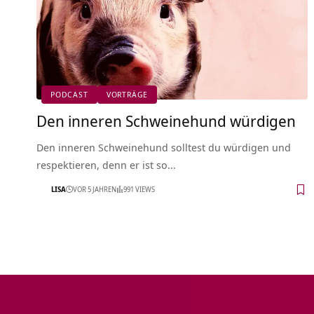
PODCAST
VORTRÄGE
Den inneren Schweinehund würdigen
Den inneren Schweinehund solltest du würdigen und
respektieren, denn er ist so…
LISA
VOR 5 JAHREN
991 VIEWS