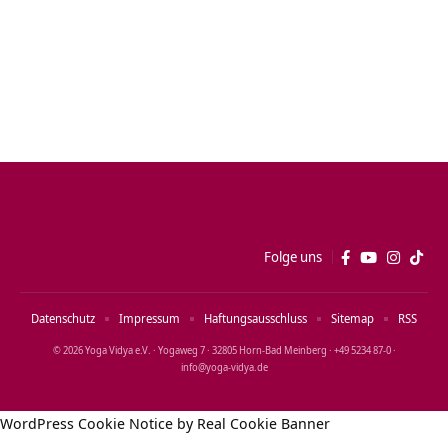
Folge uns
Datenschutz
Impressum
Haftungsausschluss
Sitemap
RSS
© 2026 Yoga Vidya e.V. · Yogaweg 7 · 32805 Horn‑Bad Meinberg · +49 5234 87‑0 ·
info@yoga‑vidya.de
WordPress Cookie Notice by Real Cookie Banner