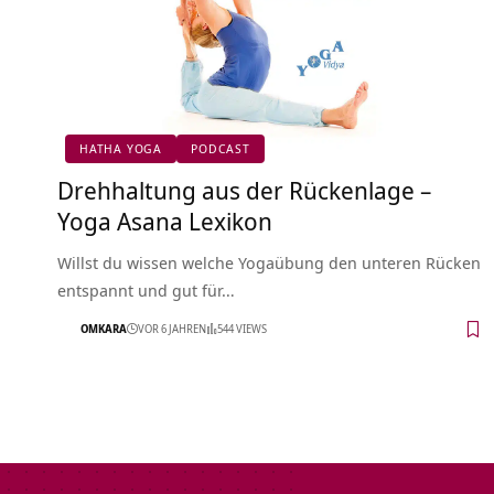
HATHA YOGA
PODCAST
Drehhaltung aus der Rückenlage –
Yoga Asana Lexikon
Willst du wissen welche Yogaübung den unteren Rücken
entspannt und gut für…
OMKARA
VOR 6 JAHREN
544 VIEWS