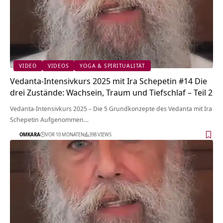
VIDEO
VIDEOS
YOGA & SPIRITUALITÄT
Vedanta-Intensivkurs 2025 mit Ira Schepetin #14 Die
drei Zustände: Wachsein, Traum und Tiefschlaf – Teil 2
Vedanta-Intensivkurs 2025 – Die 5 Grundkonzepte des Vedanta mit Ira
Schepetin Aufgenommen…
OMKARA
VOR 10 MONATEN
398 VIEWS