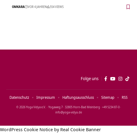
OMKARA
VOR 4 JAHREN
554 VIEWS
Folge uns
Datenschutz
Impressum
Haftungsausschluss
Sitemap
RSS
© 2026 Yoga Vidya e.V. · Yogaweg 7 · 32805 Horn‑Bad Meinberg · +49 5234 87‑0 ·
info@yoga‑vidya.de
WordPress Cookie Notice by Real Cookie Banner