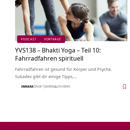
PODCAST
VORTRÄGE
YVS138 – Bhakti Yoga – Teil 10:
Fahrradfahren spirituell
Fahrradfahren ist gesund für Körper und Psyche.
Sukadev gibt dir einige Tipps,…
OMKARA
VOR 7 JAHREN
516 VIEWS