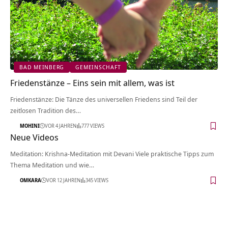
BAD MEINBERG
GEMEINSCHAFT
Friedenstänze – Eins sein mit allem, was ist
Friedenstänze: Die Tänze des universellen Friedens sind Teil der
zeitlosen Tradition des…
MOHINI
VOR 4 JAHREN
777 VIEWS
Neue Videos
Meditation: Krishna-Meditation mit Devani Viele praktische Tipps zum
Thema Meditation und wie…
OMKARA
VOR 12 JAHREN
345 VIEWS