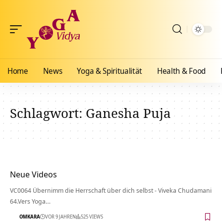
Home
News
Yoga & Spiritualität
Health & Food
Schlagwort:
Ganesha Puja
Neue Videos
VC0064 Übernimm die Herrschaft über dich selbst - Viveka Chudamani
64.Vers Yoga…
OMKARA
VOR 9 JAHREN
525 VIEWS