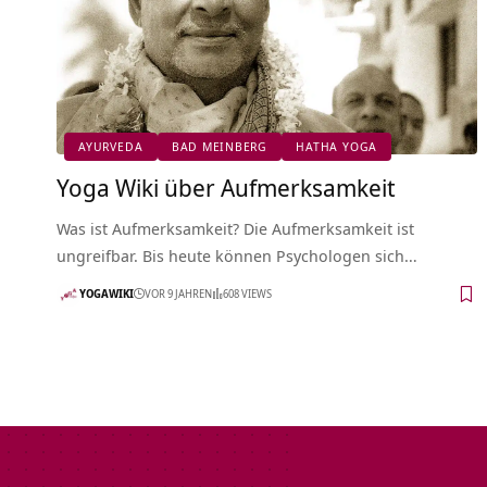
AYURVEDA
BAD MEINBERG
HATHA YOGA
Yoga Wiki über Aufmerksamkeit
Was ist Aufmerksamkeit? Die Aufmerksamkeit ist
ungreifbar. Bis heute können Psychologen sich…
YOGAWIKI
VOR 9 JAHREN
608 VIEWS