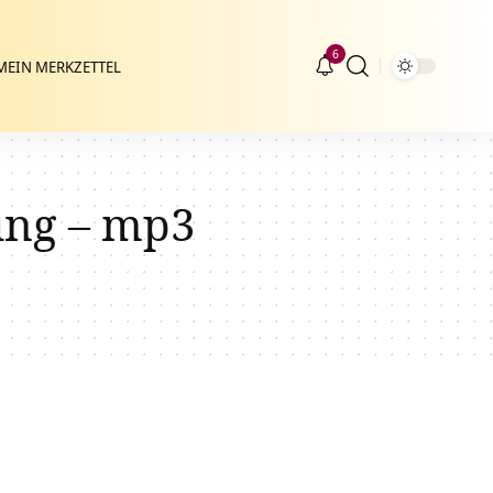
6
MEIN MERKZETTEL
ung – mp3