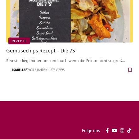
REZEPTE
Gemüsechips Rezept – Die 7S
Silvester liegt hinter uns und auch wenn die Feiern nicht so groß…
ISABELLE
VOR 6 JAHREN
576 VIEWS
Folge uns