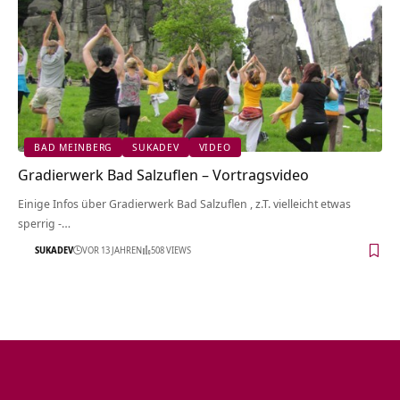
BAD MEINBERG
SUKADEV
VIDEO
Gradierwerk Bad Salzuflen‏‎ – Vortragsvideo
Einige Infos über Gradierwerk Bad Salzuflen‏‎ , z.T. vielleicht etwas
sperrig -…
SUKADEV
VOR 13 JAHREN
508 VIEWS