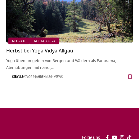
ALLGÄU
HATHA YOGA
Herbst bei Yoga Vidya Allgäu
Yoga üben umgeben von Bergen und Wäldern als Panorama,
Atemübungen mit reiner,…
SIBYLLE
VOR 9 JAHREN
664 VIEWS
Folge uns