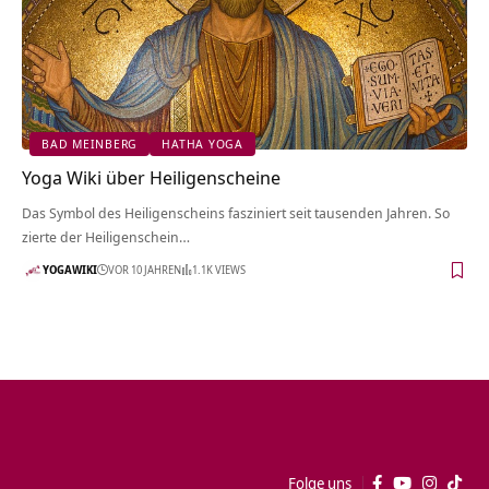
BAD MEINBERG
HATHA YOGA
Yoga Wiki über Heiligenscheine
Das Symbol des Heiligenscheins fasziniert seit tausenden Jahren. So
zierte der Heiligenschein…
YOGAWIKI
VOR 10 JAHREN
1.1K VIEWS
Folge uns