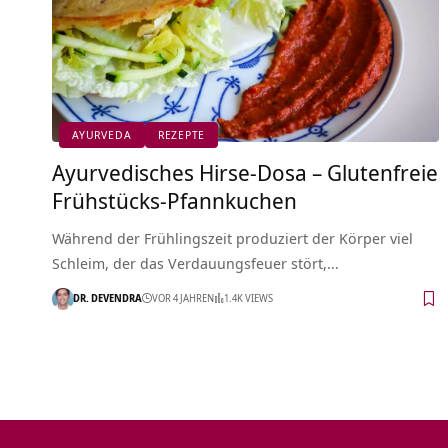
AYURVEDA
REZEPTE
Ayurvedisches Hirse-Dosa – Glutenfreie
Frühstücks-Pfannkuchen
Während der Frühlingszeit produziert der Körper viel
Schleim, der das Verdauungsfeuer stört,…
DR. DEVENDRA
VOR 4 JAHREN
1.4K VIEWS