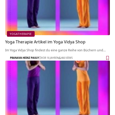
YOGATHERAPIE
Yoga Therapie Artikel im Yoga Vidya Shop
Im Yoga Vidya Shop findest du eine ganze Reihe von Büchern und…
PRANAVA HEINZ PAULY
VOR 16 JAHREN
466 VIEWS