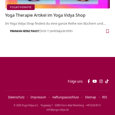
YOGATHERAPIE
Yoga Therapie Artikel im Yoga Vidya Shop
Im Yoga Vidya Shop findest du eine ganze Reihe von Büchern und…
PRANAVA HEINZ PAULY
VOR 17 JAHREN
638 VIEWS
Folge uns
Datenschutz
Impressum
Haftungsausschluss
Sitemap
RSS
© 2026 Yoga Vidya e.V. · Yogaweg 7 · 32805 Horn‑Bad Meinberg · +49 5234 87‑0 ·
info@yoga‑vidya.de