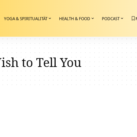
YOGA & SPIRITUALITÄT
HEALTH & FOOD
PODCAST
sh to Tell You