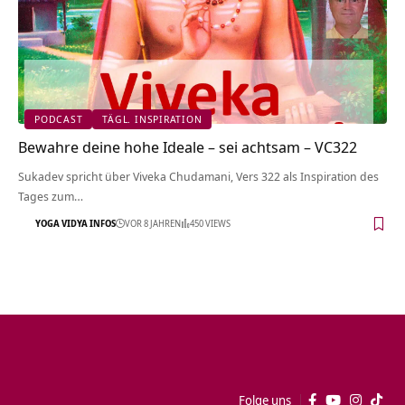
PODCAST
TÄGL. INSPIRATION
Bewahre deine hohe Ideale – sei achtsam – VC322
Sukadev spricht über Viveka Chudamani, Vers 322 als Inspiration des
Tages zum…
YOGA VIDYA INFOS
VOR 8 JAHREN
450 VIEWS
Folge uns