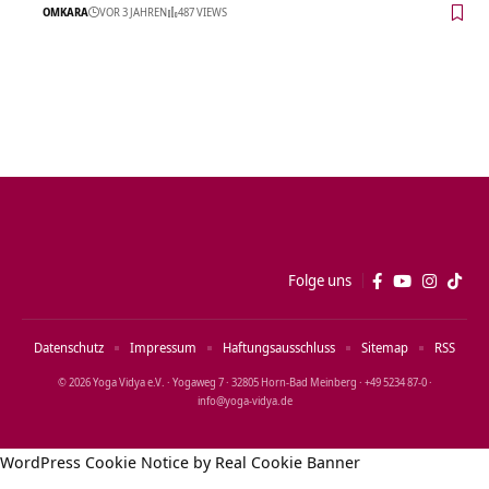
OMKARA
VOR 3 JAHREN
487 VIEWS
Folge uns
Datenschutz
Impressum
Haftungsausschluss
Sitemap
RSS
© 2026 Yoga Vidya e.V. · Yogaweg 7 · 32805 Horn‑Bad Meinberg · +49 5234 87‑0 ·
info@yoga‑vidya.de
WordPress Cookie Notice by Real Cookie Banner