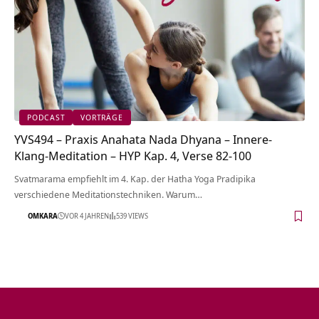
PODCAST
VORTRÄGE
YVS494 – Praxis Anahata Nada Dhyana – Innere-
Klang-Meditation – HYP Kap. 4, Verse 82-100
Svatmarama empfiehlt im 4. Kap. der Hatha Yoga Pradipika
verschiedene Meditationstechniken. Warum…
OMKARA
VOR 4 JAHREN
539 VIEWS