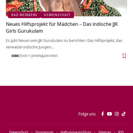
BAD MEINBERG
GEMEINSCHAFT
Neues Hilfsprojekt für Mädchen – Das indische JJK
Girls Gurukulam
Es gibt Neues vom JJK Gurukulam zu berichten: Das Hilfsprojekt, das
verwaiste indische Jungen…
DIRK
VOR 11 JAHREN
609 VIEWS
Folge uns
Datenschutz
Impressum
Haftungsausschluss
Sitemap
RSS