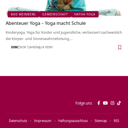
BAD MEINBERG
GEMEINSCHAFT
HATHA YOGA
Abenteuer Yoga – Yoga macht Schule
Kinderyoga, Yoga für Kinder und Jugendliche, verbessert nachweislich
die Körper- und Sinneswahrnehmung,…
DIRK
VOR 7 JAHREN
1K VIEWS
Folge uns
Datenschutz
Impressum
Haftungsausschluss
Sitemap
RSS