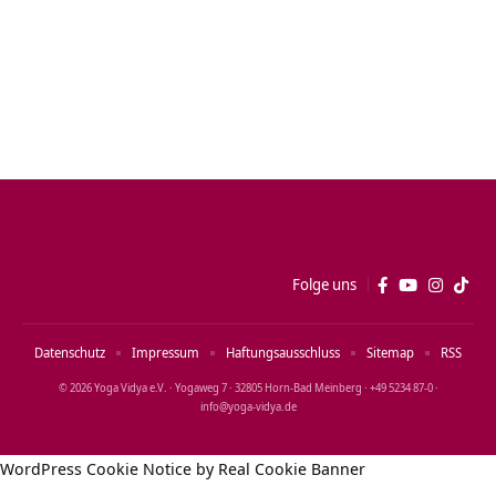
Folge uns
Datenschutz
Impressum
Haftungsausschluss
Sitemap
RSS
© 2026 Yoga Vidya e.V. · Yogaweg 7 · 32805 Horn‑Bad Meinberg · +49 5234 87‑0 ·
info@yoga‑vidya.de
WordPress Cookie Notice by Real Cookie Banner