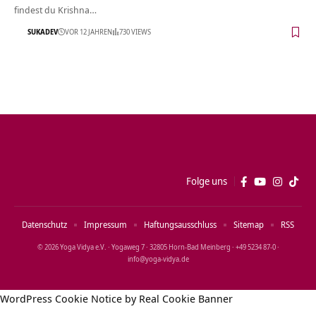
findest du Krishna…
SUKADEV
VOR 12 JAHREN
730 VIEWS
Folge uns
Datenschutz
Impressum
Haftungsausschluss
Sitemap
RSS
© 2026 Yoga Vidya e.V. · Yogaweg 7 · 32805 Horn‑Bad Meinberg · +49 5234 87‑0 ·
info@yoga‑vidya.de
WordPress Cookie Notice by Real Cookie Banner