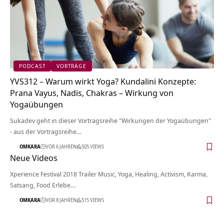
PODCAST
VORTRÄGE
YVS312 – Warum wirkt Yoga? Kundalini Konzepte:
Prana Vayus, Nadis, Chakras – Wirkung von
Yogaübungen
Sukadev geht in dieser Vortragsreihe "Wirkungen der Yogaübungen"
- aus der Vortragsreihe…
OMKARA
VOR 6 JAHREN
505 VIEWS
Neue Videos
Xperience Festival 2018 Trailer Music, Yoga, Healing, Activism, Karma,
Satsang, Food Erlebe…
OMKARA
VOR 8 JAHREN
515 VIEWS