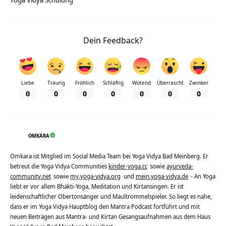
Dein Feedback?
Liebe
Traurig
Fröhlich
Schläfrig
Wütend
Überrascht
Zwinker
0
0
0
0
0
0
0
OMKARA
Omkara ist Mitglied im Social Media Team bei Yoga Vidya Bad Meinberg. Er
betreut die Yoga Vidya Communities
kinder-yoga.cc
sowie
ayurveda-
community.net
sowie
my.yoga-vidya.org
und
mein.yoga-vidya.de
- An Yoga
liebt er vor allem Bhakti-Yoga, Meditation und Kirtansingen. Er ist
leidenschaftlicher Obertonsänger und Maultrommelspieler. So liegt es nahe,
dass er im Yoga Vidya Hauptblog den Mantra Podcast fortführt und mit
neuen Beiträgen aus Mantra- und Kirtan Gesangsaufnahmen aus dem Haus