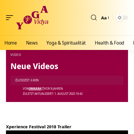
Aa
Größenänderun
Home
News
Yoga & Spiritualität
Health & Food
VIDEO
Neue Videos
Yoga Vidya Blog - Yoga, Meditation und Ayurveda
>
Blog
>
Videos
>
Video
>
Neue Vid
LESEZEIT: 6 MIN
VON
OMKARA
VOR 8 JAHREN
ZULETZT AKTUALISIERT: 1. AUGUST 2025 10:42
Xperience Festival 2018 Trailer