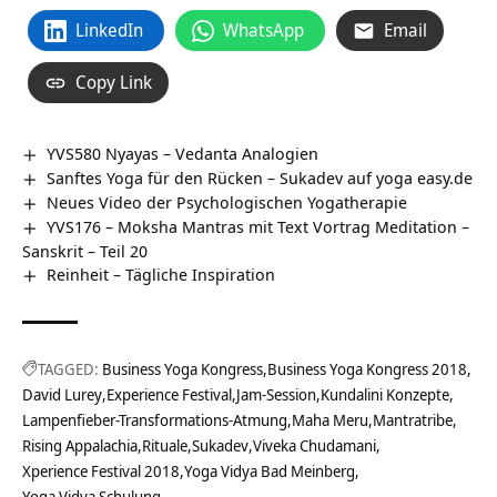
LinkedIn
WhatsApp
Email
Copy Link
YVS580 Nyayas – Vedanta Analogien
Sanftes Yoga für den Rücken – Sukadev auf yoga easy.de
Neues Video der Psychologischen Yogatherapie
YVS176 – Moksha Mantras mit Text Vortrag Meditation –
Sanskrit – Teil 20
Reinheit – Tägliche Inspiration
TAGGED:
Business Yoga Kongress
Business Yoga Kongress 2018
David Lurey
Experience Festival
Jam-Session
Kundalini Konzepte
Lampenfieber-Transformations-Atmung
Maha Meru
Mantratribe
Rising Appalachia
Rituale
Sukadev
Viveka Chudamani
Xperience Festival 2018
Yoga Vidya Bad Meinberg
Yoga Vidya Schulung