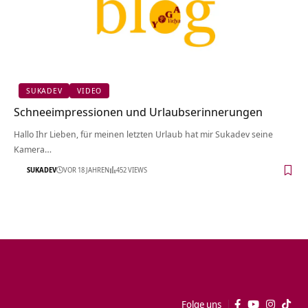
SUKADEV
VIDEO
Schneeimpressionen und Urlaubserinnerungen
Hallo Ihr Lieben, für meinen letzten Urlaub hat mir Sukadev seine
Kamera…
SUKADEV
VOR 18 JAHREN
452 VIEWS
Folge uns