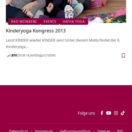
BAD MEINBERG
EVENTS
HATHA YOGA
Kinderyoga Kongress 2013
Lasst KINDER wieder KINDER sein! Unter diesem Motto findet der 6.
Kinderyoga…
BYV
VOR 14 JAHREN
613 VIEWS
Folge uns
Datenschutz
Impressum
Haftungsausschluss
Sitemap
RSS