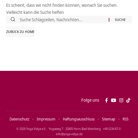
Es scheint, dass wir nicht finden können, wonach Sie suchen.
Vielleicht kann die Suche helfen
Suche
nach:
ZURÜCK ZU HOME
Folge uns
Datenschutz
Impressum
Haftungsausschluss
Sitemap
RSS
© 2026 Yoga Vidya e.V. · Yogaweg 7 · 32805 Horn‑Bad Meinberg · +49 5234 87‑0 ·
info@yoga‑vidya.de