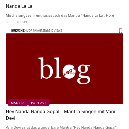
Nanda La La
Mischa singt sehr enthusiastisch das Mantra "Nanda La La". Höre
selbst, diesen…
RUKMINI
VOR 19 JAHREN
512 VIEWS
MANTRA
PODCAST
Hey Nanda Nanda Gopal – Mantra-Singen mit Vani
Devi
Vani Devi singt das wunderbare Mantra "Hey Nanda Nanda Gopal".