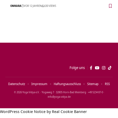
OMKARA
VOR 12 JAHREN
630 VIEWS
Folge uns
Datenschutz
Impressum
Haftungsausschluss
Sitemap
RSS
© 2026 Yoga Vidya e.V. · Yogaweg 7 · 32805 Horn‑Bad Meinberg · +49 5234 87‑0 ·
info@yoga‑vidya.de
WordPress Cookie Notice by Real Cookie Banner