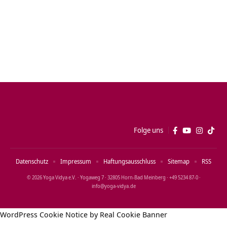
Folge uns
Datenschutz
Impressum
Haftungsausschluss
Sitemap
RSS
© 2026 Yoga Vidya e.V. · Yogaweg 7 · 32805 Horn‑Bad Meinberg · +49 5234 87‑0 ·
info@yoga‑vidya.de
WordPress Cookie Notice by Real Cookie Banner