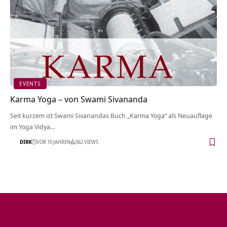
EVENTS
Karma Yoga – von Swami Sivananda
Seit kurzem ist Swami Sivanandas Buch „Karma Yoga“ als Neuauflage
im Yoga Vidya…
DIRK
VOR 10 JAHREN
562 VIEWS