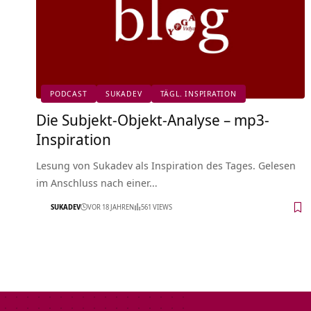
PODCAST
SUKADEV
TÄGL. INSPIRATION
Die Subjekt-Objekt-Analyse – mp3-
Inspiration
Lesung von Sukadev als Inspiration des Tages. Gelesen
im Anschluss nach einer…
SUKADEV
VOR 18 JAHREN
561 VIEWS