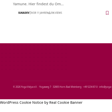
Yamune. Hier findest du Om…
SUKADEV
VOR 11 JAHREN
596 VIEWS
© 2026 Yoga Vidya e.V. · Yogaweg 7 · 32805 Horn‑Bad Meinberg · +49 5234 87‑0 · info@yoga
WordPress Cookie Notice by Real Cookie Banner